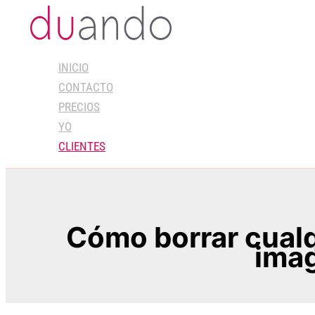
Ir
al
contenido
INICIO
CONTACTO
PRECIOS
YO
CLIENTES
Cómo borrar cualq
ima