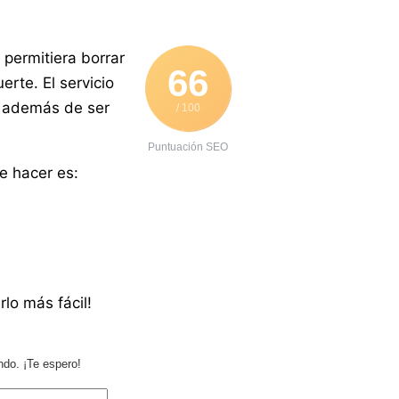
permitiera borrar
66
rte. El servicio
, además de ser
/ 100
Puntuación SEO
ue hacer es:
rlo más fácil!
ndo. ¡Te espero!