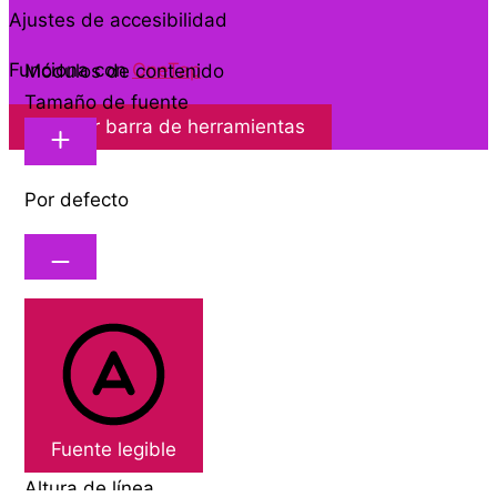
Ajustes de accesibilidad
Funciona con
OneTap
Módulos de contenido
Tamaño de fuente
Ocultar barra de herramientas
Por defecto
Fuente legible
Altura de línea