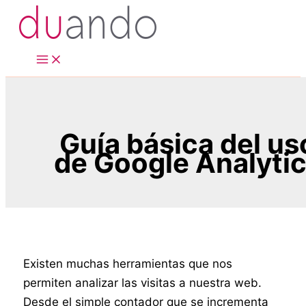
Ir
al
contenido
Guía básica del us
de Google Analyti
Existen muchas herramientas que nos
permiten analizar las visitas a nuestra web.
Desde el simple contador que se incrementa