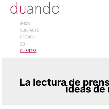
Ir
al
contenido
INICIO
CONTACTO
PRECIOS
YO
CLIENTES
La lectura de pren
ideas de