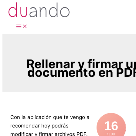
Ir
al
contenido
Rellenar y firmar u
documento en PD
Con la aplicación que te vengo a
16
recomendar hoy podrás
modificar y firmar archivos PDF.
/ 100