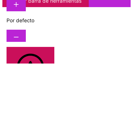
Ocultar barra de herramientas
Por defecto
Fuente legible
Altura de línea
Por defecto