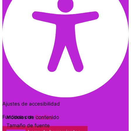
Ajustes de accesibilidad
Funciona con
OneTap
Módulos de contenido
Tamaño de fuente