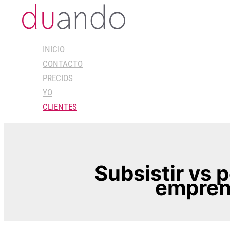
Ir
al
contenido
INICIO
CONTACTO
PRECIOS
YO
CLIENTES
Subsistir vs 
empren