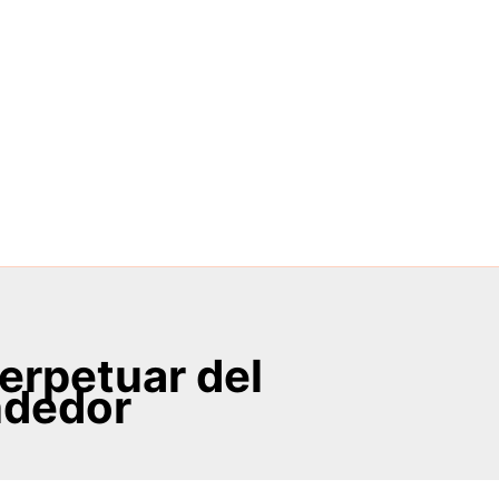
perpetuar del
dedor