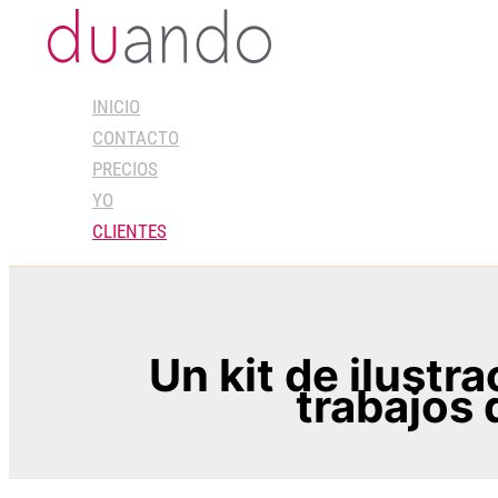
Ir
al
contenido
INICIO
CONTACTO
PRECIOS
YO
CLIENTES
Un kit de ilustr
trabajos 