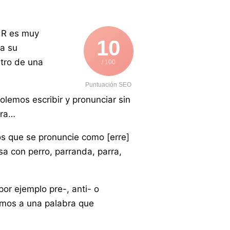
 R es muy
10
ra su
ntro de una
/ 100
Puntuación SEO
lemos escribir y pronunciar sin
ara…
os que se pronuncie como [erre]
sa con perro, parranda, parra,
por ejemplo pre-, anti- o
lemos a una palabra que