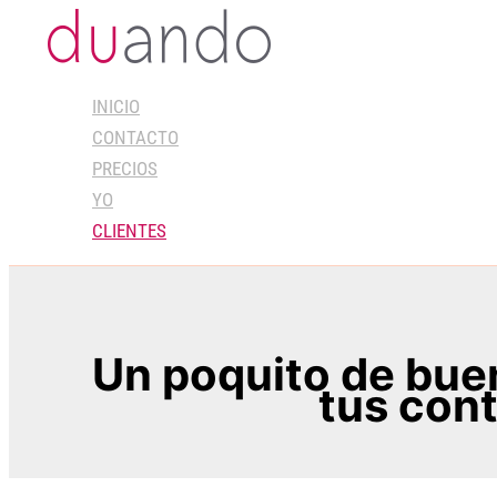
Ir
al
contenido
INICIO
CONTACTO
PRECIOS
YO
CLIENTES
Un poquito de buen
tus con